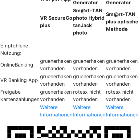
Generator
Generator
Sm@rt-TAN
Sm@rt-TAN
VR SecureGo
photo Hybrid
plus optisch
plus
tanJack
Methode
photo
Empfohlene
Nutzung:
gruenerhaken
gruenerhaken
gruenerhaken
OnlineBanking
vorhanden
vorhanden
vorhanden
gruenerhaken
gruenerhaken
gruenerhaken
VR Banking App
vorhanden
vorhanden
vorhanden
Freigabe
gruenerhaken
rotesx
nicht
rotesx
nicht
Kartenzahlungen
vorhanden
vorhanden
vorhanden
Weitere
Weitere
Weitere
Informationen
Informationen
Informatione