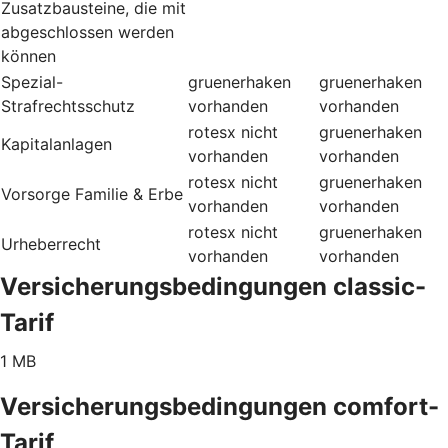
Zusatzbausteine, die mit
abgeschlossen werden
können
Spezial-
gruenerhaken
gruenerhaken
Strafrechtsschutz
vorhanden
vorhanden
rotesx
nicht
gruenerhaken
Kapitalanlagen
vorhanden
vorhanden
rotesx
nicht
gruenerhaken
Vorsorge Familie & Erbe
vorhanden
vorhanden
rotesx
nicht
gruenerhaken
Urheberrecht
vorhanden
vorhanden
Versicherungsbedingungen classic-
Tarif
1 MB
Versicherungsbedingungen comfort-
Tarif